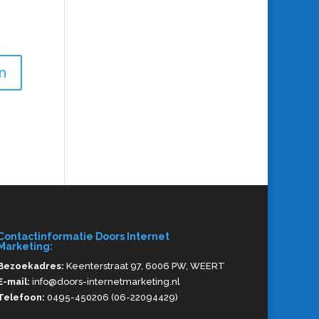
Contactinformatie Doors Internet
Marketing:
Bezoekadres:
Keenterstraat 97, 6006 PW, WEERT
E-mail:
info@doors-internetmarketing.nl
Telefoon:
0495-450206 (06-22094429)