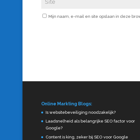
Mijn naam, e-mail en site opslaan in deze br
Online Markting Blogs:
Is websitebeveiliging noodzakelijk?
Laadsnelheid als belangrijke SEO factor voor
Google?
Content is king, zeker bij SEO voor Google