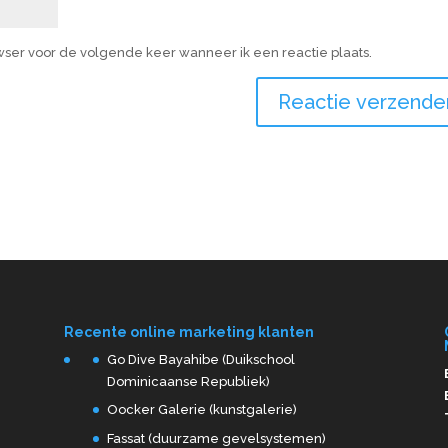
owser voor de volgende keer wanneer ik een reactie plaats.
Recente online marketing klanten
Go Dive Bayahibe (Duikschool
Dominicaanse Republiek)
Oocker Galerie (kunstgalerie)
Fassat (duurzame gevelsystemen)