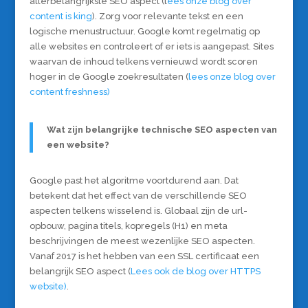
allerbelangrijkste SEO aspect (l
ees onze blog over
content is king
). Zorg voor relevante tekst en een
logische menustructuur. Google komt regelmatig op
alle websites en controleert of er iets is aangepast. Sites
waarvan de inhoud telkens vernieuwd wordt scoren
hoger in de Google zoekresultaten (
lees onze blog over
content freshness)
Wat zijn belangrijke technische SEO aspecten van
een website?
Google past het algoritme voortdurend aan. Dat
betekent dat het effect van de verschillende SEO
aspecten telkens wisselend is. Globaal zijn de url-
opbouw, pagina titels, kopregels (H1) en meta
beschrijvingen de meest wezenlijke SEO aspecten.
Vanaf 2017 is het hebben van een SSL certificaat een
belangrijk SEO aspect (
Lees ook de blog over HTTPS
website)
.