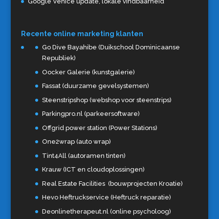
Google Venice update, lokale vindbaarheid
Recente online marketing klanten
Go Dive Bayahibe (Duikschool Dominicaanse
Republiek)
Oocker Galerie (kunstgalerie)
Fassat (duurzame gevelsystemen)
Steenstripshop (webshop voor steenstrips)
Parkingpro.nl (parkeersoftware)
Offgrid power station (Power Stations)
One2wrap (auto wrap)
Tint4All (autoramen tinten)
Krauw (ICT en cloudoplossingen)
Real Estate Facilities (bouwprojecten Kroatie)
Hevo Heftruckservice (Heftruck reparatie)
Deonlinetherapeut.nl (online psycholoog)