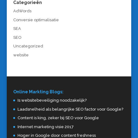
Categorieën
AdWords
Conversie optimalisatie
SEA
SEO
Uncategorized
website
Online Markting Blogs:
Is websitebeveiliging noodzakelijk?
Laadsnelheid als belangrijke SEO factor voor Google?
Content is king, zeker bij SEO voor Google
Internet marketing visie 2017
Hoger in Google door content freshness