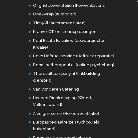
Offgrid power station (Power Stations)
One2wrap (auto wrap)
Tint4All (autoramen tinten)
Krauw (ICT en cloudoplossingen)
Real Estate Facilities (bouwprojecten
Kroatie)
Hevo Heftruckservice (Heftruck reparatie)
Deonlinetherapeut.nl (online psycholoog)
Theresultcompany.nl (linkbuilding
diensten)
Van Vonderen Catering
Houben Rioolreiniging (Weert,
Valkenswaard)
Afzuigmotoren (Horeca ventilatie)
Europaspeciaalreizen (Schoolreis
buitenland)
Europair (Horeca ventilatie en