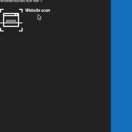
verbeteradvies klik hier
»