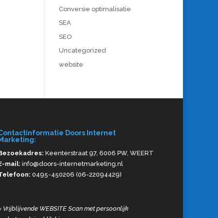
Conversie optimalisatie
SEA
SEO
Uncategorized
website
Contactinformatie Doors Internet
Marketing:
Bezoekadres:
Keenterstraat 97, 6006 PW, WEERT
E-mail:
info@doors-internetmarketing.nl
Telefoon:
0495-450206 (06-22094429)
«
Vrijblijvende WEBSITE Scan met persoonlijk